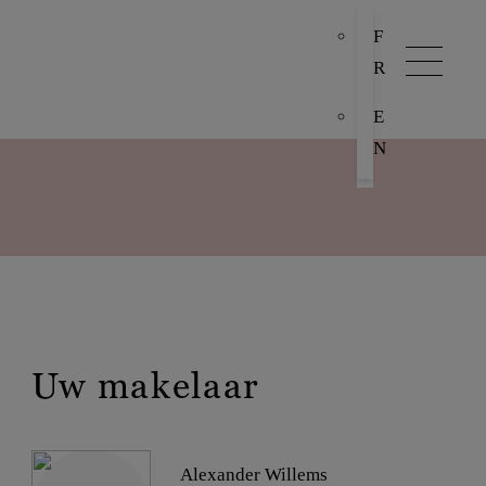
F
R
E
N
Uw makelaar
Alexander Willems