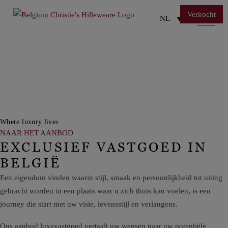
Verkocht
Verkocht
Verkocht
Verkocht
Verkocht
Verkocht
Verkocht
NL
Where luxury lives
NAAR HET AANBOD
EXCLUSIEF VASTGOED IN
BELGIË
Een eigendom vinden waarin stijl, smaak en persoonlijkheid tot uiting
gebracht worden in een plaats waar u zich thuis kan voelen, is een
journey
die start met uw visie, levensstijl en verlangens.
Ons aanbod luxevastgoed vertaalt uw wensen naar uw potentiële