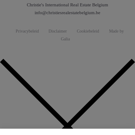
Christie's International Real Estate Belgium
info@christiesrealestatebelgium.be
Privacybeleid
Disclaimer
Cookiebeleid
Made by
Galia