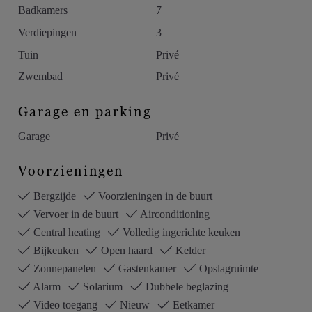
Badkamers
7
Verdiepingen
3
Tuin
Privé
Zwembad
Privé
Garage en parking
Garage
Privé
Voorzieningen
Bergzijde
Voorzieningen in de buurt
Vervoer in de buurt
Airconditioning
Central heating
Volledig ingerichte keuken
Bijkeuken
Open haard
Kelder
Zonnepanelen
Gastenkamer
Opslagruimte
Alarm
Solarium
Dubbele beglazing
Video toegang
Nieuw
Eetkamer