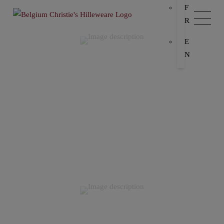
F
R
E
N