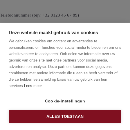
Telefoonnummer (bijv. +32 0123 45 67 89)
Deze website maakt gebruik van cookies
E-mail
We gebruiken cookies om content en advertenties te
personaliseren, om functies voor social media te bieden en om ons
websiteverkeer te analyseren. Ook delen we informatie over uw
gebruik van onze site met onze partners voor social media,
Bericht of aanvullende informatie
adverteren en analyse. Deze partners kunnen deze gegevens
combineren met andere informatie die u aan ze heeft verstrekt of
die ze hebben verzameld op basis van uw gebruik van hun
services.
Lees meer
Cookie-instellingen
ALLES TOESTAAN
CODE INVOEREN
Fotogalerij
You need a code to view this object. Don't have a code? Then you can