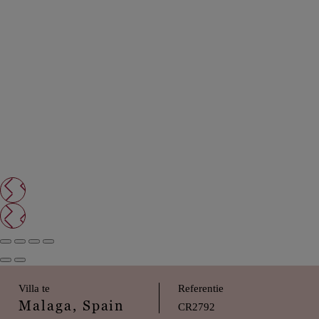
Villa te
Referentie
Malaga, Spain
CR2792