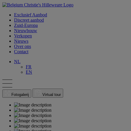
Exclusief Aanbod
Discreet aanbod
Zuid-Europa
Nieuwbouw
Verkopen
Nieuws
Over ons
Contact
NL
FR
EN
Fotogalerij
Virtual tour