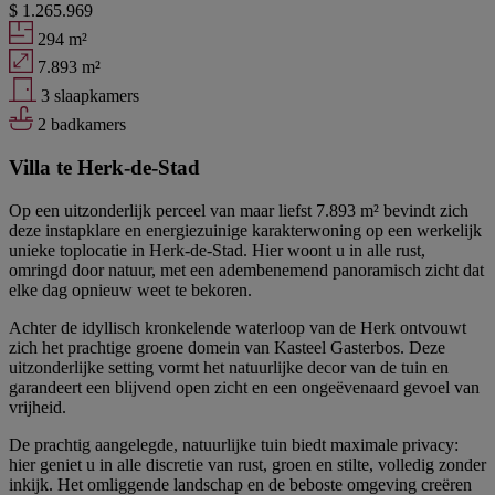
$ 1.265.969
294 m²
7.893 m²
3 slaapkamers
2 badkamers
Villa te Herk-de-Stad
Op een uitzonderlijk perceel van maar liefst 7.893 m² bevindt zich
deze instapklare en energiezuinige karakterwoning op een werkelijk
unieke toplocatie in Herk-de-Stad. Hier woont u in alle rust,
omringd door natuur, met een adembenemend panoramisch zicht dat
elke dag opnieuw weet te bekoren.
Achter de idyllisch kronkelende waterloop van de Herk ontvouwt
zich het prachtige groene domein van Kasteel Gasterbos. Deze
uitzonderlijke setting vormt het natuurlijke decor van de tuin en
garandeert een blijvend open zicht en een ongeëvenaard gevoel van
vrijheid.
De prachtig aangelegde, natuurlijke tuin biedt maximale privacy:
hier geniet u in alle discretie van rust, groen en stilte, volledig zonder
inkijk. Het omliggende landschap en de beboste omgeving creëren