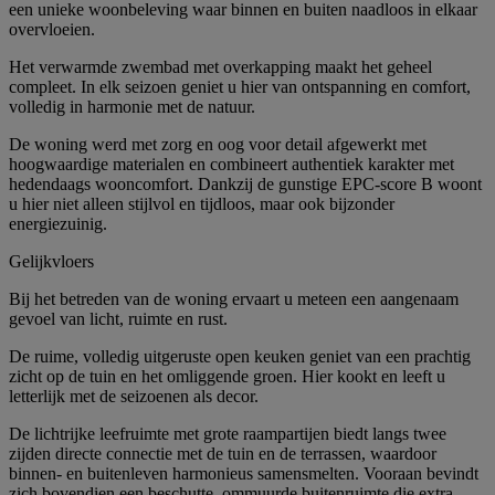
een unieke woonbeleving waar binnen en buiten naadloos in elkaar
overvloeien.
Het verwarmde zwembad met overkapping maakt het geheel
compleet. In elk seizoen geniet u hier van ontspanning en comfort,
volledig in harmonie met de natuur.
De woning werd met zorg en oog voor detail afgewerkt met
hoogwaardige materialen en combineert authentiek karakter met
hedendaags wooncomfort. Dankzij de gunstige EPC-score B woont
u hier niet alleen stijlvol en tijdloos, maar ook bijzonder
energiezuinig.
Gelijkvloers
Bij het betreden van de woning ervaart u meteen een aangenaam
gevoel van licht, ruimte en rust.
De ruime, volledig uitgeruste open keuken geniet van een prachtig
zicht op de tuin en het omliggende groen. Hier kookt en leeft u
letterlijk met de seizoenen als decor.
De lichtrijke leefruimte met grote raampartijen biedt langs twee
zijden directe connectie met de tuin en de terrassen, waardoor
binnen- en buitenleven harmonieus samensmelten. Vooraan bevindt
zich bovendien een beschutte, ommuurde buitenruimte die extra