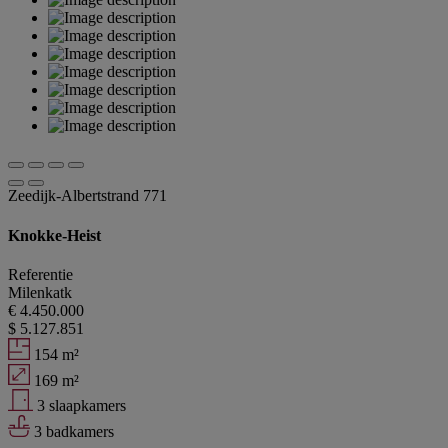
Zeedijk-Albertstrand 771
Knokke-Heist
Referentie
Milenkatk
€ 4.450.000
$ 5.127.851
154 m²
169 m²
3 slaapkamers
3 badkamers