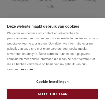
Privacybeleid
Disclaimer
Cookiebeleid
Made by
Galia
CODE AANVRAGEN
Deze website maakt gebruik van cookies
Vul onderstaande formulier in en ontvang een code om dit object te
We gebruiken cookies om content en advertenties te
bekijken.
personaliseren, om functies voor social media te bieden en om ons
websiteverkeer te analyseren. Ook delen we informatie over uw
Voornaam
gebruik van onze site met onze partners voor social media,
adverteren en analyse. Deze partners kunnen deze gegevens
combineren met andere informatie die u aan ze heeft verstrekt of
die ze hebben verzameld op basis van uw gebruik van hun
Familienaam
services.
Lees meer
Cookie-instellingen
Telefoonnummer (bijv. +32 0123 45 67 89)
ALLES TOESTAAN
Fotogalerij
E-mail