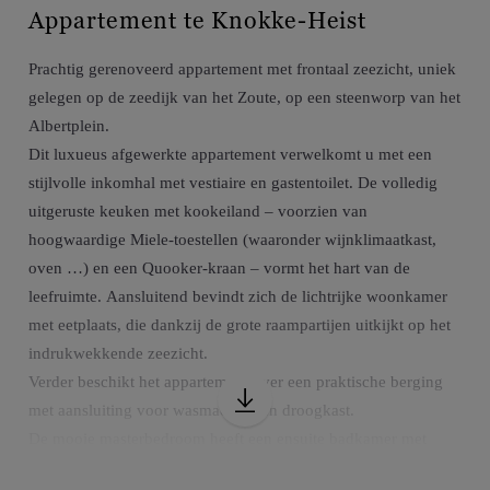
Appartement te Knokke-Heist
Prachtig gerenoveerd appartement met frontaal zeezicht, uniek
gelegen op de zeedijk van het Zoute, op een steenworp van het
Albertplein.
Dit luxueus afgewerkte appartement verwelkomt u met een
stijlvolle inkomhal met vestiaire en gastentoilet. De volledig
uitgeruste keuken met kookeiland – voorzien van
hoogwaardige Miele-toestellen (waaronder wijnklimaatkast,
oven …) en een Quooker-kraan – vormt het hart van de
leefruimte. Aansluitend bevindt zich de lichtrijke woonkamer
met eetplaats, die dankzij de grote raampartijen uitkijkt op het
indrukwekkende zeezicht.
Verder beschikt het appartement over een praktische berging
met aansluiting voor wasmachine en droogkast.
De mooie masterbedroom heeft een ensuite badkamer met
ligbad, douche en dubbele lavabo. De tweede volwaardige