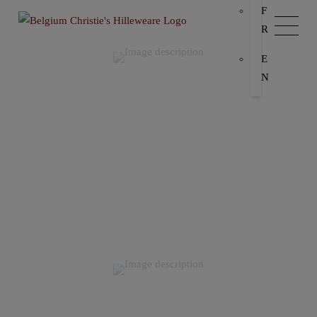
F
R
E
N