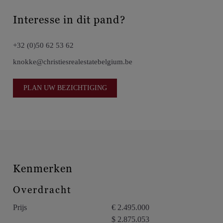
slaapkamer biedt eveneens een eigen douchekamer, en geeft
net als de masterbedroom uit op het aangename achterterras.
Interesse in dit pand?
De derde slaapkamer is eveneens voorzien van een privé-
douchekamer. Alle slaapkamers zijn uitgerust met ingemaakte
+32 (0)50 62 53 62
kasten. Het appartement is bovendien volledig voorzien van
knokke@christiesrealestatebelgium.be
airconditioning.
PLAN UW BEZICHTIGING
Een private kelderberging op het gelijkvloers is inbegrepen.
Mogelijkheid tot het huren van een garagebox in de nabije
omgeving, onder het Albertplein.
Kenmerken
Overdracht
Prijs
€ 2.495.000
$ 2.875.053