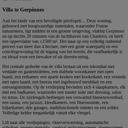
Villa te Gerpinnes
Aan het einde van een beveiligde privéoprit… Deze woning,
gebouwd met hoogwaardige materialen, waaronder Franse
natuursteen, ligt midden in een groene omgeving, vlakbij Gerpinnes
en op slechts 20 minuten van de luchthaven van Charleroi, en heeft
een oppervlakte van ±1500 m². Het staat op een volledig omheind
perceel van meer dan 4 hectare, met een grote waterpartij en een
conciërgewoning bij de ingang van het terrein, die onafhankelijk is
en ideaal voor een bewaker of als dienstwoning.
Het centrale gedeelte van de villa bestaat uit een inkomhal met
vestiaire en gastentoiletten, een dubbele woonkamer met open
haard, een eetkamer, een aparte keuken met kookeiland, een veranda
met open haard, een bureau met ingebouwd meubilair en een
ontvangstruimte. Op de verdieping bevinden zich 4 slaapkamers, elk
met een badkamer, waaronder een master suite met dressing, salon
en terras. De zijvleugels herbergen een verwarmd binnenzwembad,
een sauna, een jacuzzi, kleedkamers, een fitnessruimte, een
biljartkamer, drie garages, multifunctionele ruimtes en een zolder.
Volledige kelder toegankelijk vanuit elke vleugel.
Lift naar alle verdiepingen, vloerverwarming, automatische
rolluiken, regenwatertanks, centraal stofzuigsysteem, alarmsysteem,