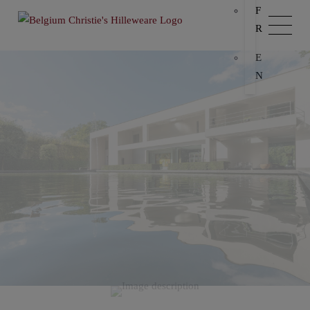
F
R
E
N