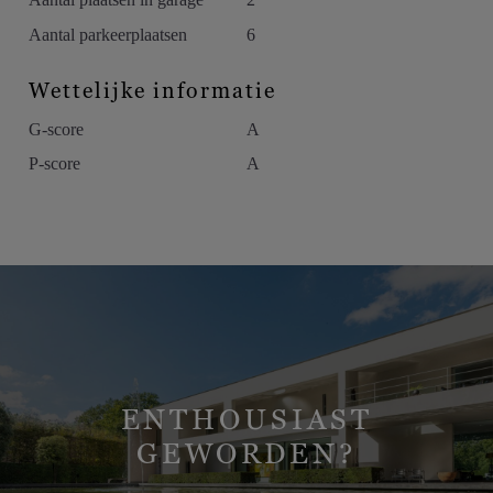
– Turks bad
– Domotica
Aantal parkeerplaatsen
6
– Parlofoon
Wettelijke informatie
EPC: 169 kWh/m² – Vg – Wp – Gmo – Gvkr – Gvv
G-score
A
P-score
A
ENTHOUSIAST
GEWORDEN?