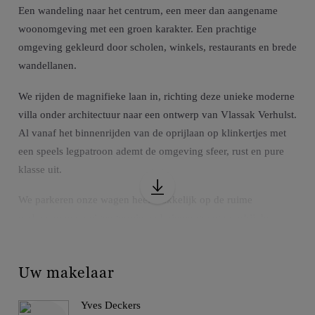
Een wandeling naar het centrum, een meer dan aangename
woonomgeving met een groen karakter. Een prachtige
omgeving gekleurd door scholen, winkels, restaurants en brede
wandellanen.
We rijden de magnifieke laan in, richting deze unieke moderne
villa onder architectuur naar een ontwerp van Vlassak Verhulst.
Al vanaf het binnenrijden van de oprijlaan op klinkertjes met
een speels legpatroon ademt de omgeving sfeer, rust en pure
klasse uit.
We parkeren onze wagen heel makkelijk op de ruime
parkeerzone op eigen terrein en kuieren graag voorbij de
strakke vijverpartij gelegen in de voortuin en bereiken de
verdoken entreedeur.
Uw makelaar
De inkomhal loopt naadloos over in de prachtige leefomgeving
die een open connectie brengt tussen de binnen-en
Yves Deckers