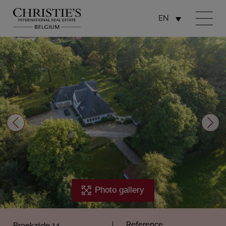
EN
Photo gallery
Reference
Broekzijde 14