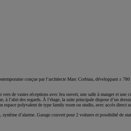
temporaine conçue par l’architecte Marc Corbiau, développant ± 780 m
is vers de vastes réceptions avec feu ouvert, une salle à manger et une c
scine, à l’abri des regards. À l’étage, la suite principale dispose d’un d
 un espace polyvalent de type family room ou studio, avec accès direct au
, système d’alarme. Garage couvert pour 2 voitures et possibilité de st