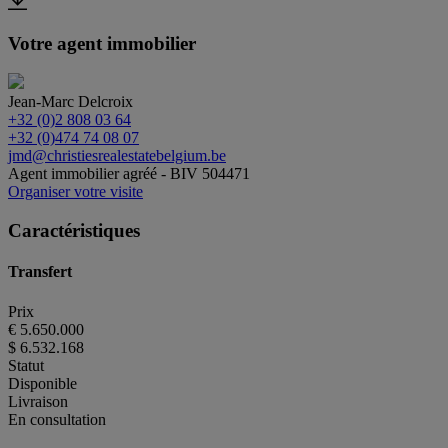
Votre agent immobilier
Jean-Marc Delcroix
+32 (0)2 808 03 64
+32 (0)474 74 08 07
jmd@christiesrealestatebelgium.be
Agent immobilier agréé - BIV 504471
Organiser votre visite
Caractéristiques
Transfert
Prix
€ 5.650.000
$ 6.532.168
Statut
Disponible
Livraison
En consultation