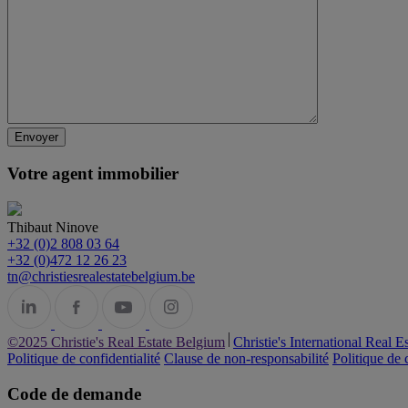
Votre agent immobilier
Thibaut Ninove
+32 (0)2 808 03 64
+32 (0)472 12 26 23
tn@christiesrealestatebelgium.be
©2025 Christie's Real Estate Belgium
Christie's International Real Es
Politique de confidentialité
Clause de non-responsabilité
Politique de 
Code de demande