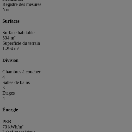
Registre des mesures
Non
Surfaces
Surface habitable
504 m²
Superficie du terrain
1.294 m²
Division
Chambres à coucher
4
Salles de bains
3
Etages
4
Énergie
PEB
70 kWh/m²