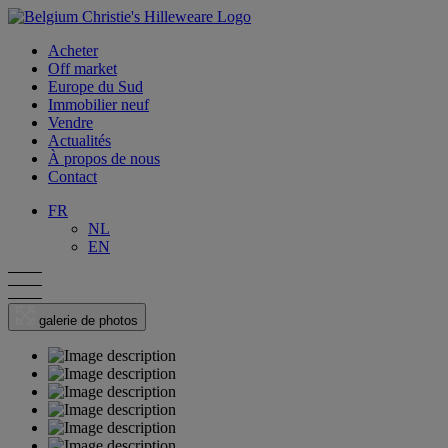
Acheter
Off market
Europe du Sud
Immobilier neuf
Vendre
Actualités
À propos de nous
Contact
FR
NL
EN
galerie de photos