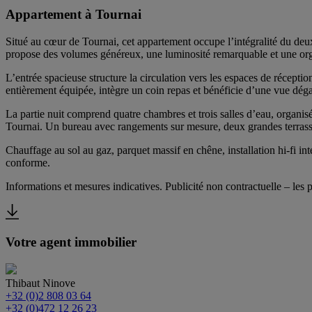
Appartement à Tournai
Situé au cœur de Tournai, cet appartement occupe l’intégralité du deu
propose des volumes généreux, une luminosité remarquable et une orga
L’entrée spacieuse structure la circulation vers les espaces de récept
entièrement équipée, intègre un coin repas et bénéficie d’une vue dégag
La partie nuit comprend quatre chambres et trois salles d’eau, organisé
Tournai. Un bureau avec rangements sur mesure, deux grandes terrass
Chauffage au sol au gaz, parquet massif en chêne, installation hi-fi i
conforme.
Informations et mesures indicatives. Publicité non contractuelle – les pr
Votre agent immobilier
Thibaut Ninove
+32 (0)2 808 03 64
+32 (0)472 12 26 23