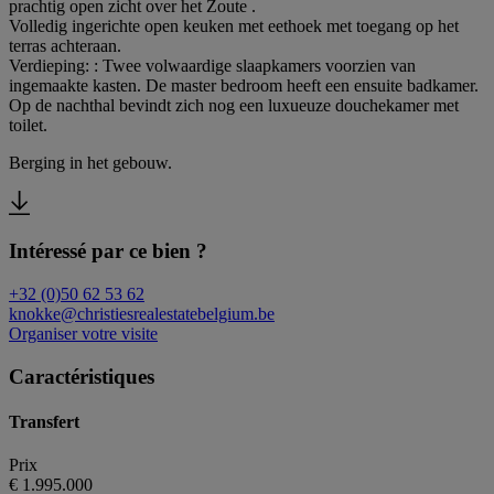
prachtig open zicht over het Zoute .
Volledig ingerichte open keuken met eethoek met toegang op het
terras achteraan.
Verdieping: : Twee volwaardige slaapkamers voorzien van
ingemaakte kasten. De master bedroom heeft een ensuite badkamer.
Op de nachthal bevindt zich nog een luxueuze douchekamer met
toilet.
Berging in het gebouw.
Intéressé par ce bien ?
+32 (0)50 62 53 62
knokke@christiesrealestatebelgium.be
Organiser votre visite
Caractéristiques
Transfert
Prix
€ 1.995.000