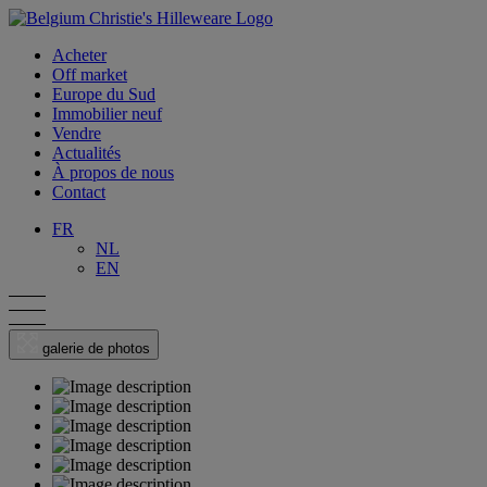
Acheter
Off market
Europe du Sud
Immobilier neuf
Vendre
Actualités
À propos de nous
Contact
FR
NL
EN
galerie de photos