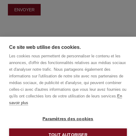
Ce site web utilise des cookies.
Les cookies nous permettent de personnaliser le contenu et les
annonces, d'offrir des fonctionnalités relatives aux médias sociaux
et d'analyser notre trafic. Nous partageons également des
informations sur l'utilisation de notre site avec nos partenaires de
médias sociaux, de publicité et d'analyse, qui peuvent combiner
©2025 Christie's Real Estate Belgium
celles-ci avec d'autres informations que vous leur avez fournies ou
Christie's International Real Estate
qu'ils ont collectées lors de votre utilisation de leurs services.
En
info@christiesrealestatebelgium.be
savoir plus
Paramètres des cookies
Politique de confidentialité
Clause de non-responsabilité
Politique de cookies
Made by Galia
TOUT AUTORISER