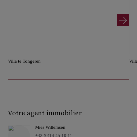
Villa te Tongeren
Vill
Votre agent immobilier
Mies Willemsen
+32 (0)14 45 10 11