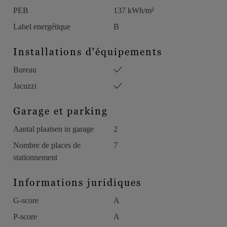
WC et d’une douche. Le parement de la façade est en pierre de
PEB
137 kWh/m²
Massangis. L’orientation sud-est offre un ensoleillement
Label energétique
B
optimal, et le jardin avant offre un espace de stationnement
pour 7 voitures, en plus du garage.
Installations d'équipements
Bureau
Détails:
– Maison idéale pour le travail à domicile, une famille ou un
Jacuzzi
couple qui veut profiter de tout le confort luxueux.
Garage et parking
– Finition
Aantal plaatsen in garage
2
Nombre de places de
7
stationnement
Informations juridiques
G-score
A
P-score
A