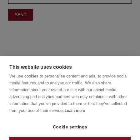
This website uses cookies
We use cookies to personalise content and ads, to provide social
media features and to analyse our traffic. We also share
information about your use of our site with our social media,
©2025 Christie's Real Estate Belgium
advertising and analytics partners who may combine it with other
Christie's International Real Estate
information that you’ve provided to them or that they’ve collected
info@christiesrealestatebelgium.be
from your use of their services
Learn more
Cookie settings
Privacy policy
Disclaimer
Cookie Policy
Made by Galia