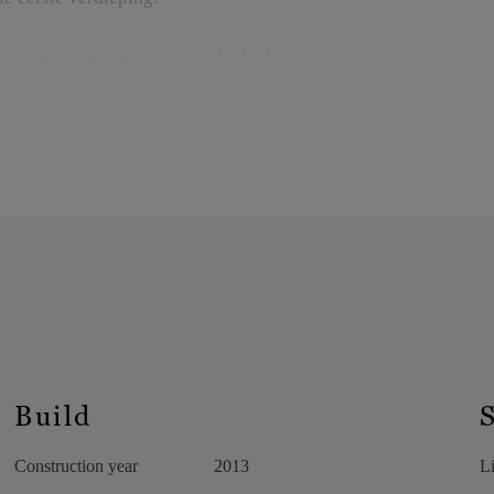
oef, met onder meer een stijlvolle bar, een
n technische lokalen. Buiten geniet men van een
tegreerd in het landschap.
 parkeerplaatsen op het domein, wat dit unieke
Build
Construction year
2013
Li