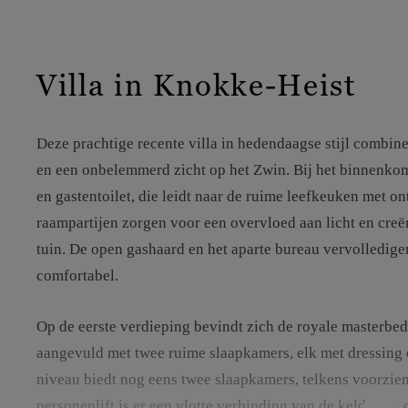
Villa in Knokke-Heist
Deze prachtige recente villa in hedendaagse stijl combine
en een onbelemmerd zicht op het Zwin. Bij het binnenkom
en gastentoilet, die leidt naar de ruime leefkeuken met ont
raampartijen zorgen voor een overvloed aan licht en creë
tuin. De open gashaard en het aparte bureau vervolledige
comfortabel.
Op de eerste verdieping bevindt zich de royale masterb
aangevuld met twee ruime slaapkamers, elk met dressing
niveau biedt nog eens twee slaapkamers, telkens voorzie
personenlift is er een vlotte verbinding van de kelder tot 