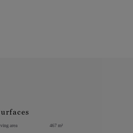
Surfaces
ving area
467 m²