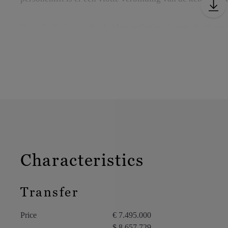
De volledig ingerichte kelderverdieping is een absolute tr
cinemazaal, fitnessruimte, sauna, wasplaats, bergingen e
zuidgericht terras met een prachtig zwembad, perfect geïn
De villa beschikt bovendien over een garage en meerdere
pand tot een absolute parel maakt aan de Belgische kust.
Characteristics
Transfer
Price
€ 7.495.000
$ 8.657.729