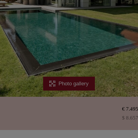
Photo gallery
€ 7.49
$ 8.65